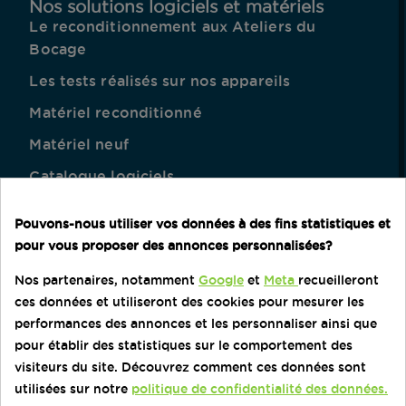
Nos solutions logiciels et matériels
Le reconditionnement aux Ateliers du
Bocage
Les tests réalisés sur nos appareils
Matériel reconditionné
Matériel neuf
Catalogue logiciels
Besoin d'aide
Pouvons-nous utiliser vos données à des fins statistiques et
Service client
pour vous proposer des annonces personnalisées?
Demande de devis
Nos partenaires, notamment
Google
et
Meta
recueilleront
Contactez-nous
ces données et utiliseront des cookies pour mesurer les
performances des annonces et les personnaliser ainsi que
FAQ
pour établir des statistiques sur le comportement des
Entreprises et collectivités
visiteurs du site. Découvrez comment ces données sont
Particuliers​
utilisées sur notre
politique de confidentialité des données.