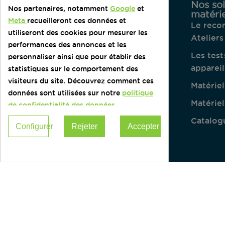
Notre société
Nos sol
Nos partenaires, notamment
Google
et
matérie
Qui sommes-nous ?
Meta
recueilleront ces données et
Le reco
Solidatech
utiliseront des cookies pour mesurer les
Atelier
performances des annonces et les
Nos webinaires
Les test
personnaliser ainsi que pour établir des
appareil
Nos formations
statistiques sur le comportement des
visiteurs du site. Découvrez comment ces
Matérie
Nos ressources
données sont utilisées sur notre
politique
Matériel
de confidentialité des données.
Catalogu
Configurer
Rejeter
Accepter