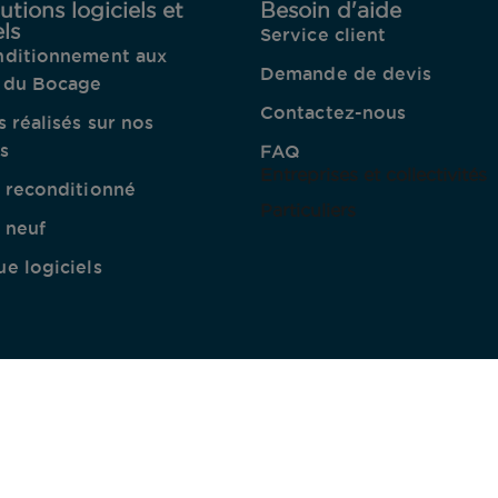
utions logiciels et
Besoin d'aide
ls
Service client
nditionnement aux
Demande de devis
s du Bocage
Contactez-nous
s réalisés sur nos
s
FAQ
Entreprises et collectivités
l reconditionné
Particuliers​
 neuf
e logiciels